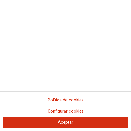
El empleo de calidad debe ser el
principal reto del Gobierno Vasco
Desciende el paro, pero Euskadi mantiene todavía registros de
Política de cookies
desempleo excesivamente altos.
A pesar de la caída mensual, el peso acumulado de la contratación
Configurar cookies
indefinida es mayor que el año pasado, aunque sigue muy por debajo del
conjunto del Estado.
Aumenta el número de personas afiliadas con contratación indefinida,
Aceptar
pero persisten altas tasas de parcialidad y un peso inferior al registrado