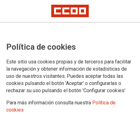
04/08/2026 |
Europa Press
ENTREVISTA DE EUROPA PRES A SANTI
MARTÍNEZ
Política de cookies
Santi Martínez avisa a
Confebask que si cuestiona
Este sitio usa cookies propias y de terceros para facilitar
los complementos IT será
la navegación y obtener información de estadísticas de
una "línea roja" que
uso de nuestros visitantes. Puedes aceptar todas las
complicará acuerdos
cookies pulsando el botón 'Aceptar' o configurarlas o
rechazar su uso pulsando el botón 'Configurar cookies'
No renunciará a lograr un salario mínimo de convenio y no descarta
buscar un acuerdo en el diálogo social para "bajarlo" después al CRL
Para más información consulta nuestra
Política de
cookies
04/08/2026
Euskadi registra 145.400
horas extra no pagadas
cada semana, casi la mitad