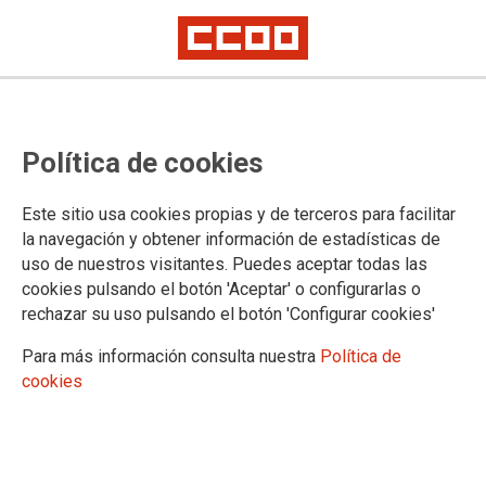
PUBLICACIONES
Política de cookies
Publicaciones periódicas
Biltzar
Este sitio usa cookies propias y de terceros para facilitar
Lan berriak
la navegación y obtener información de estadísticas de
Zirikatzen
uso de nuestros visitantes. Puedes aceptar todas las
Datos Sindicales
cookies pulsando el botón 'Aceptar' o configurarlas o
Eraiki
rechazar su uso pulsando el botón 'Configurar cookies'
CCOO de Euskadi
Documentos congresuales
Para más información consulta nuestra
Política de
Documentos generales
cookies
Opinión
Campañas
Transparencia