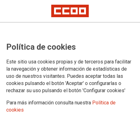
Política de cookies
Este sitio usa cookies propias y de terceros para facilitar
Confederación Sindical de Comisiones Obreras
la navegación y obtener información de estadísticas de
uso de nuestros visitantes. Puedes aceptar todas las
Territorios
cookies pulsando el botón 'Aceptar' o configurarlas o
Comisiones Obreras de Andalucía
Comisiones Obreras de Aragón
rechazar su uso pulsando el botón 'Configurar cookies'
Comisiones Obreres d'Asturies
Para más información consulta nuestra
Política de
Comissions Obreres de les Illes Balears
cookies
Comisiones Obreras de Canarias
Comisiones Obreras de Cantabria
Comisiones Obreras de Castilla y León
Comisiones Obreras de Castilla-La Mancha
Comissió Obrera Nacional de Catalunya