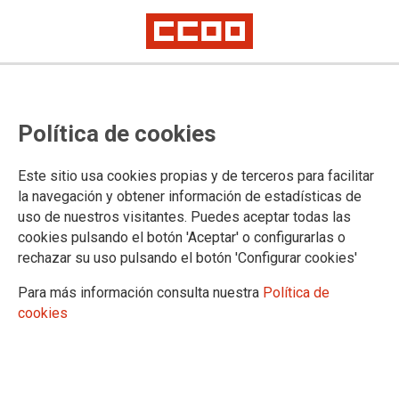
TU SINDICATO
Política de cookies
Breve historia
Órganos de dirección
Este sitio usa cookies propias y de terceros para facilitar
Federaciones
la navegación y obtener información de estadísticas de
Fundaciones
uso de nuestros visitantes. Puedes aceptar todas las
cookies pulsando el botón 'Aceptar' o configurarlas o
rechazar su uso pulsando el botón 'Configurar cookies'
La Confederación Sindical de CCOO de Euskadi es una
Para más información consulta nuestra
Política de
organización sindical plural y democrática que hace de la
cookies
participación una de sus señas de identidad junto a su
carácter reivindicativo y solidario. En estos momentos, forman
parte del sindicato más de 48.000 trabajadores y trabajadoras
afiliados y más de 3.500 delegados y delegadas elegidos en