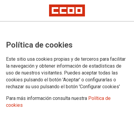
CCOO de Euskadi advierte de un
Política de cookies
crecimiento del empleo cada vez
menos intenso y alerta sobre el
Este sitio usa cookies propias y de terceros para facilitar
repunte de la contratación
la navegación y obtener información de estadísticas de
uso de nuestros visitantes. Puedes aceptar todas las
temporal
cookies pulsando el botón 'Aceptar' o configurarlas o
rechazar su uso pulsando el botón 'Configurar cookies'
El sindicato urge a situar la calidad del empleo como prioridad
institucional y reforzar las medidas contra el desempleo.
Para más información consulta nuestra
Política de
En mayo el número de afiliadas con contratación temporal ha aumentado
cookies
más que el de personas con contrato indefinido.
03/06/2025.