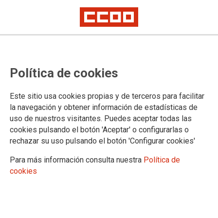
CCOO Irakaskuntza no participará
Política de cookies
en la última maniobra
propagandística del
Este sitio usa cookies propias y de terceros para facilitar
Departamento de Educación
la navegación y obtener información de estadísticas de
uso de nuestros visitantes. Puedes aceptar todas las
El sindicato se ha referido en esos términos al encuentro institucional,
cookies pulsando el botón 'Aceptar' o configurarlas o
convocado mañana, en el que la Consejería pretende presentar el
rechazar su uso pulsando el botón 'Configurar cookies'
anteproyecto de ley educativa vasca y una propuesta de acuerdo de
relaciones laborales para todo el personal educativo que pretende
Para más información consulta nuestra
Política de
equiparar de nuevo la red pública y la privada.
cookies
03/05/2023.
El departamento de educación ha convocado a todos los
sindicatos con representación en el sector educativo vasco a una