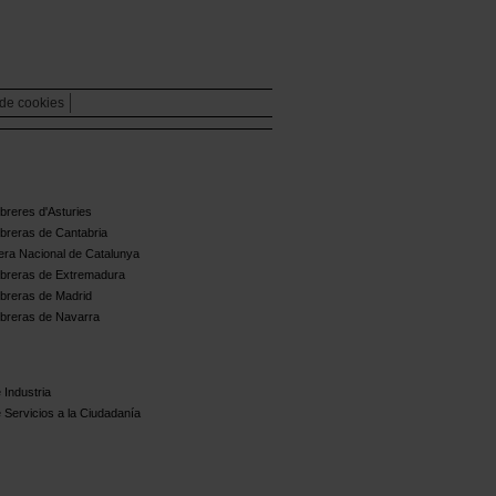
 de cookies
reres d'Asturies
breras de Cantabria
ra Nacional de Catalunya
breras de Extremadura
breras de Madrid
breras de Navarra
 Industria
 Servicios a la Ciudadanía