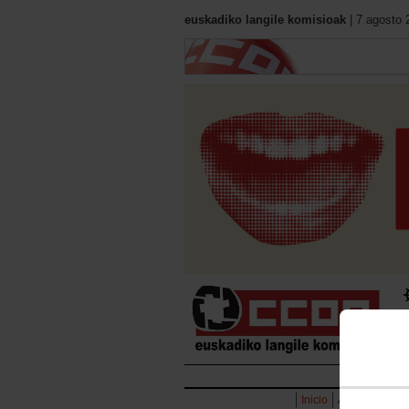
euskadiko langile komisioak
| 7 agosto 
Hasie
Inicio
Acción Sindic