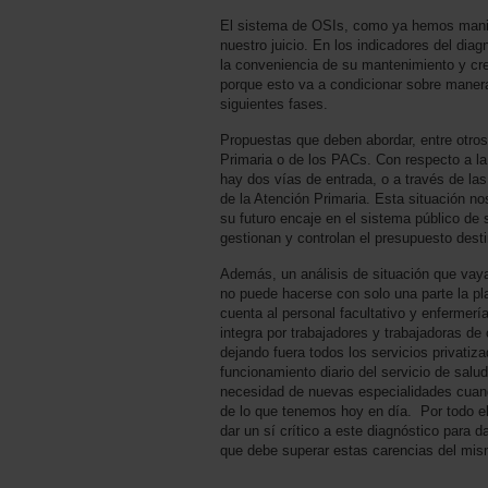
El sistema de OSIs, como ya hemos manif
nuestro juicio. En los indicadores del dia
la conveniencia de su mantenimiento y cr
porque esto va a condicionar sobre maner
siguientes fases.
Propuestas que deben abordar, entre otros 
Primaria o de los PACs. Con respecto a la
hay dos vías de entrada, o a través de las
de la Atención Primaria. Esta situación n
su futuro encaje en el sistema público de
gestionan y controlan el presupuesto dest
Además, un análisis de situación que vaya
no puede hacerse con solo una parte la pla
cuenta al personal facultativo y enfermerí
integra por trabajadores y trabajadoras de
dejando fuera todos los servicios privatiz
funcionamiento diario del servicio de salud
necesidad de nuevas especialidades cuan
de lo que tenemos hoy en día. Por todo e
dar un sí crítico a este diagnóstico para 
que debe superar estas carencias del mis