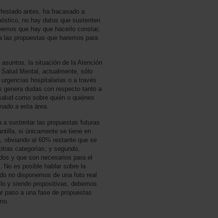
estado antes, ha fracasado a
gnóstico, no hay datos que sustenten
eemos que hay que hacerlo constar,
a las propuestas que haremos para
asuntos, la situación de la Atención
 Salud Mental, actualmente, sólo
 urgencias hospitalarias o a través
os genera dudas con respecto tanto a
 salud como sobre quién o quiénes
inado a esta área.
 a sustentar las propuestas futuras
ntilla, si únicamente se tiene en
a, obviando al 60% restante que se
 otras categorías; y segundo,
ados y que son necesarios para el
. No es posible hablar sobre la
do no disponemos de una foto real
llo y siendo propositivas, debemos
dar paso a una fase de propuestas
mo.