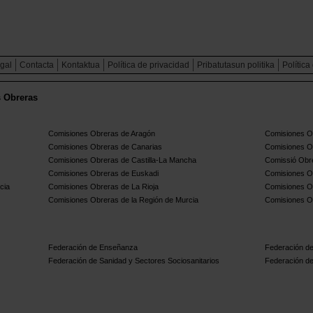
egal
Contacta
Kontaktua
Política de privacidad
Pribatutasun politika
Política
s Obreras
Comisiones Obreras de Aragón
Comisiones Ob
Comisiones Obreras de Canarias
Comisiones O
Comisiones Obreras de Castilla-La Mancha
Comissió Obre
Comisiones Obreras de Euskadi
Comisiones O
cia
Comisiones Obreras de La Rioja
Comisiones O
Comisiones Obreras de la Región de Murcia
Comisiones O
Federación de Enseñanza
Federación de
Federación de Sanidad y Sectores Sociosanitarios
Federación de