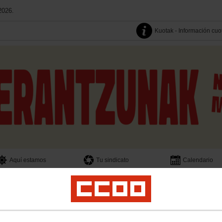
2026.
Kuotak - Información cuo
Aquí estamos
Tu sindicato
Calendario
Hemen gaude
Zure sindikatua
Buscador
ra
Sindikalgintza
Emakumeak
Gazteak
Lan osasuna eta Ingurugiroa
Argita
al
Mujeres
Jóvenes
Salud Laboral y Medio Ambiente
Publicaciones
Transpa