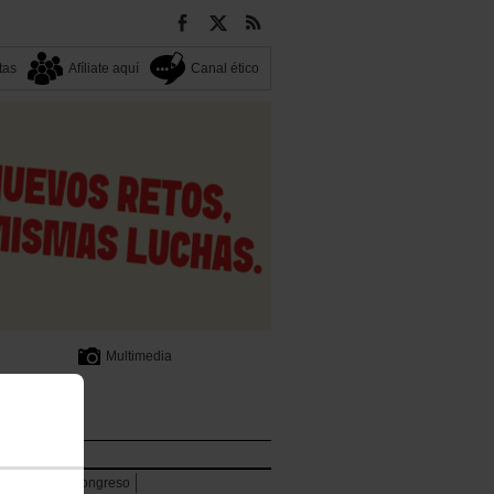
tas
Afíliate aquí
Canal ético
Multimedia
lpenak
rencia
13 Congreso