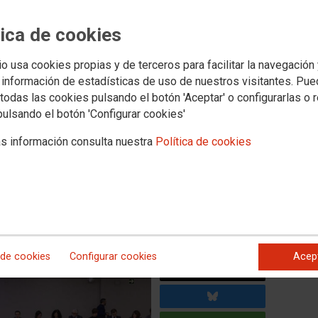
tica de cookies
is crítico del diagnóstico que
io usa cookies propias y de terceros para facilitar la navegación
ión en la fase propositiva del
 información de estadísticas de uso de nuestros visitantes. Pu
ud
todas las cookies pulsando el botón 'Aceptar' o configurarlas o 
pulsando el botón 'Configurar cookies'
o que no impedirá la presencia del sindicato en la siguiente
s información consulta nuestra
Política de cookies
onamiento crítico, entre otras cosas, en la apuesta indubitada
rítica al sistema de OIS, en la necesidad de abordar la situación
 Mental, teniendo en cuenta la totalidad de la plantilla.
 de cookies
Configurar cookies
Acep