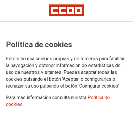
CCOO exige al Gobierno Vasco
Política de cookies
que aproveche todas las
posibilidades de mejorar el
Este sitio usa cookies propias y de terceros para facilitar
empleo público en Euskadi
la navegación y obtener información de estadísticas de
uso de nuestros visitantes. Puedes aceptar todas las
En la reunión de Mesa General celebrada hoy en Lakua, Función Pública
cookies pulsando el botón 'Aceptar' o configurarlas o
ha anunciado que trasladará a Euskadi la propuesta de subida de
rechazar su uso pulsando el botón 'Configurar cookies'
retribuciones acordada a nivel estatal.
Para más información consulta nuestra
Política de
21/10/2022.
cookies