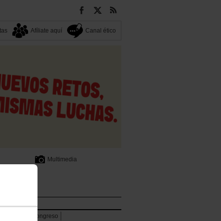
tas
Afíliate aquí
Canal ético
Multimedia
lpenak
rencia
13 Congreso