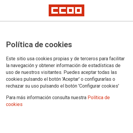
"Ha llegado el momento de subir
Política de cookies
salarios"
Los sindicatos CCOO y UGT de Euskadi han advertido a Confebask de
Este sitio usa cookies propias y de terceros para facilitar
que "ha llegado el momento" de subir los salarios y de abordar la
la navegación y obtener información de estadísticas de
negociación colectiva, por lo que van a ser "beligerantes en todos y cada
uso de nuestros visitantes. Puedes aceptar todas las
uno de los convenios sectoriales", para que "los trabajadores se vean
reconocidos".
cookies pulsando el botón 'Aceptar' o configurarlas o
rechazar su uso pulsando el botón 'Configurar cookies'
07/10/2022. Europa Press
Para más información consulta nuestra
Política de
cookies