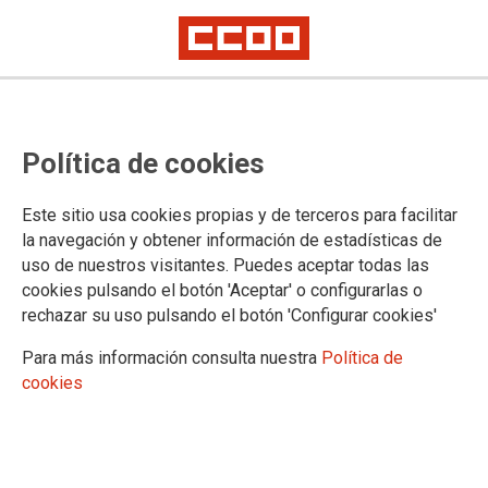
CCOO denuncia que el gasto en
Política de cookies
concertación con la sanidad
privada aumenta un 10,35% en los
Este sitio usa cookies propias y de terceros para facilitar
presupuestos del 2025 del
la navegación y obtener información de estadísticas de
uso de nuestros visitantes. Puedes aceptar todas las
Gobierno Vasco
cookies pulsando el botón 'Aceptar' o configurarlas o
rechazar su uso pulsando el botón 'Configurar cookies'
Según un informe hecho público por CCOO de Euskadi el gasto público
en sanidad sobre el PIB es menor que el resto que en el resto de
Para más información consulta nuestra
Política de
comunidades autónomas.
cookies
30/01/2025.