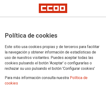
La justicia reconoce incapacidad
Política de cookies
permanente por enfermedad
profesional a un trabajador
Este sitio usa cookies propias y de terceros para facilitar
afectado por silicosis simple al
la navegación y obtener información de estadísticas de
uso de nuestros visitantes. Puedes aceptar todas las
que su empresa despidió
cookies pulsando el botón 'Aceptar' o configurarlas o
rechazar su uso pulsando el botón 'Configurar cookies'
CCOO urge a Osalan a poner en marcha lo antes posible el plan de
vigilancia post-ocupacional para personas trabajadoras expuestas a
Para más información consulta nuestra
Política de
sílice cristalina.
cookies
20/05/2024.