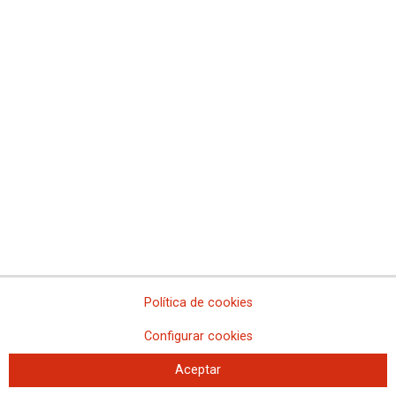
Biltzar julio 2018
BILTZAR
28 mayo 2018
Biltzar mayo 2018
BILTZAR
Política de cookies
25 abril 2018
Configurar cookies
Biltzar abril de 2018
Aceptar