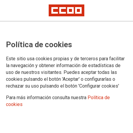
BILTZAR
ÚLTIMO NÚMERO
Política de cookies
BILTZAR.
29 junio 2026
Este sitio usa cookies propias y de terceros para facilitar
Biltzar junio 2026
la navegación y obtener información de estadísticas de
Biltzar junio 2026
uso de nuestros visitantes. Puedes aceptar todas las
cookies pulsando el botón 'Aceptar' o configurarlas o
rechazar su uso pulsando el botón 'Configurar cookies'
Para más información consulta nuestra
Política de
BILTZAR
RESTO DE NÚMEROS
cookies
BILTZAR
28 mayo 2026