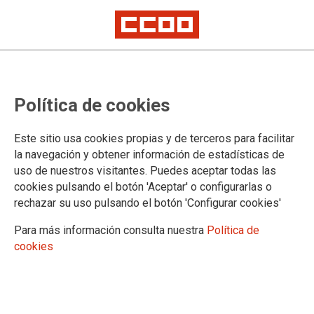
La sentencia del TSJPV sobre el
Política de cookies
SMI ratifica la vía propuesta por
CCOO del salario mínimo de
Este sitio usa cookies propias y de terceros para facilitar
convenio
la navegación y obtener información de estadísticas de
uso de nuestros visitantes. Puedes aceptar todas las
La sentencia dada a conocer hoy por la sala de lo social del Tribunal
cookies pulsando el botón 'Aceptar' o configurarlas o
Superior de Justicia del País Vasco, certifica la competencia del
rechazar su uso pulsando el botón 'Configurar cookies'
Gobierno central para establecer el Salario Mínimo Interprofesional, pero,
a su vez, ratifica que puede establecerse un salario mínimo de convenio
Para más información consulta nuestra
Política de
mediante la negociación colectiva
cookies
04/02/2026.