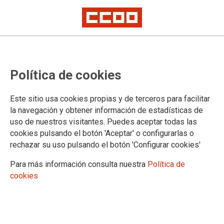
CCOO denuncia que la Seguridad
Política de cookies
Social de Gipuzkoa no reconoce,
por sistema, el origen profesional
Este sitio usa cookies propias y de terceros para facilitar
de las patologías en las
la navegación y obtener información de estadísticas de
uso de nuestros visitantes. Puedes aceptar todas las
solicitudes que recibe
cookies pulsando el botón 'Aceptar' o configurarlas o
rechazar su uso pulsando el botón 'Configurar cookies'
Según los datos del sindicato, CCOO consigue sentencias judiciales
favorables para el 85% de los casos recurridos al lNSS, realidad
Para más información consulta nuestra
Política de
trasladada en la reunión de la comisión provincial celebrada este viernes
30 de enero
cookies
30/01/2026.