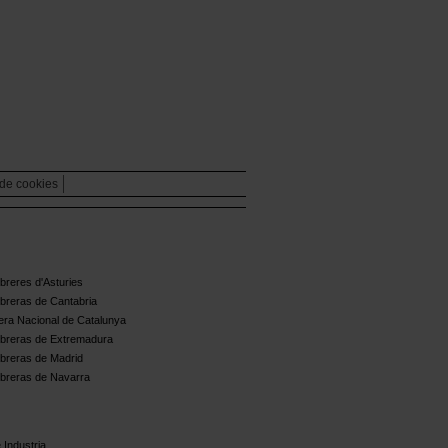
 de cookies
reres d'Asturies
breras de Cantabria
ra Nacional de Catalunya
breras de Extremadura
breras de Madrid
breras de Navarra
 Industria