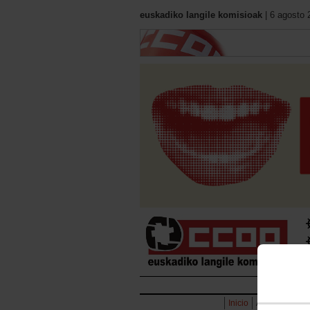
euskadiko langile komisioak
| 6 agosto 
Hasie
Inicio
Acción Sindic