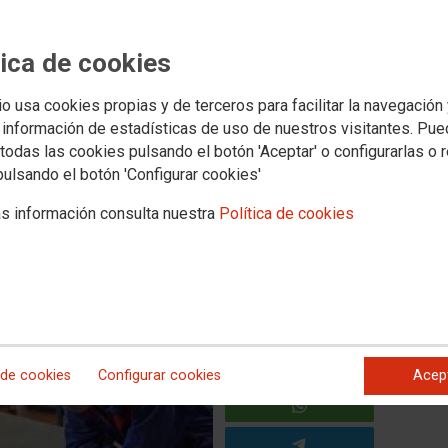
tica de cookies
a deriva mercantilista en la
e Formación Profesional 2030
io usa cookies propias y de terceros para facilitar la navegación
 información de estadísticas de uso de nuestros visitantes. Pu
su orientación
todas las cookies pulsando el botón 'Aceptar' o configurarlas o 
pulsando el botón 'Configurar cookies'
os, calidad del empleo y participación sindical, frente a
s información consulta nuestra
Política de cookies
des empresariales
 de cookies
Configurar cookies
Acep