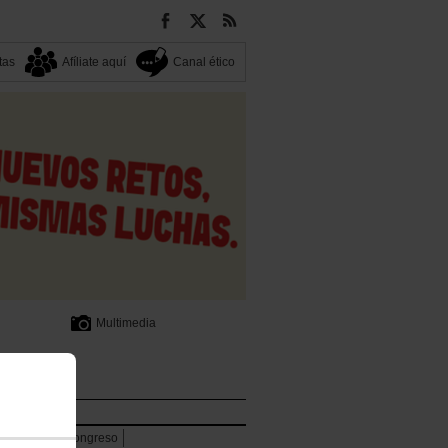
tas
Afíliate aquí
Canal ético
Multimedia
lpenak
rencia
13 Congreso