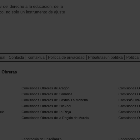
r del derecho a la educación, de la
co, no solo un instrumento de ajuste
egal
Contacta
Kontaktua
Política de privacidad
Pribatutasun politika
Política
s Obreras
Comisiones Obreras de Aragón
Comisiones Ob
Comisiones Obreras de Canarias
Comisiones O
Comisiones Obreras de Castilla-La Mancha
Comissió Obre
Comisiones Obreras de Euskadi
Comisiones O
cia
Comisiones Obreras de La Rioja
Comisiones O
Comisiones Obreras de la Región de Murcia
Comisiones O
Federación de Enseñanza
Federación de