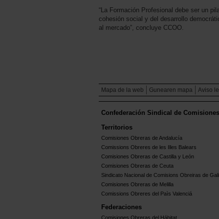
“La Formación Profesional debe ser un pila
cohesión social y del desarrollo democráti
al mercado”, concluye CCOO.
Mapa de la web
Gunearen mapa
Aviso l
Confederación Sindical de Comisione
Territorios
Comisiones Obreras de Andalucía
Comissions Obreres de les Illes Balears
Comisiones Obreras de Castilla y León
Comisiones Obreras de Ceuta
Sindicato Nacional de Comisions Obreiras de Gali
Comisiones Obreras de Melilla
Comissions Obreres del Paìs Valenciá
Federaciones
Comisiones Obreras del Hábitat