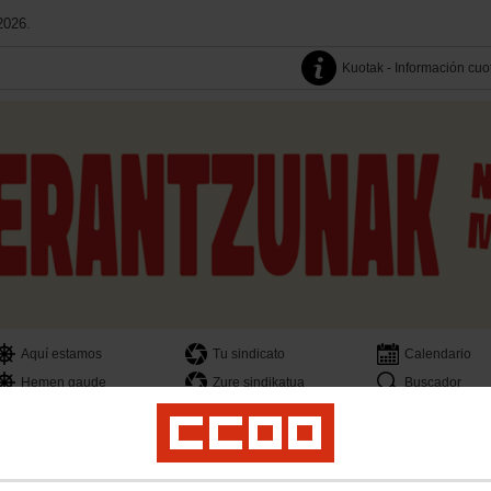
2026.
Kuotak - Información cuo
Aquí estamos
Tu sindicato
Calendario
Hemen gaude
Zure sindikatua
Buscador
ra
Sindikalgintza
Emakumeak
Gazteak
Lan osasuna eta Ingurugiroa
Argita
al
Mujeres
Jóvenes
Salud Laboral y Medio Ambiente
Publicaciones
Transpa