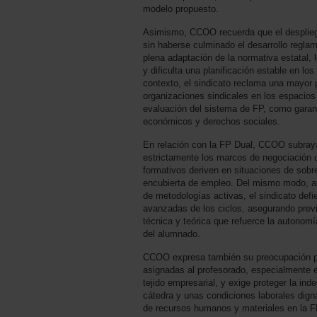
modelo propuesto.
Asimismo, CCOO recuerda que el desplieg
sin haberse culminado el desarrollo reglam
plena adaptación de la normativa estatal, 
y dificulta una planificación estable en lo
contexto, el sindicato reclama una mayor p
organizaciones sindicales en los espacio
evaluación del sistema de FP, como garantí
económicos y derechos sociales.
En relación con la FP Dual, CCOO subraya
estrictamente los marcos de negociación c
formativos deriven en situaciones de sobre
encubierta de empleo. Del mismo modo, a
de metodologías activas, el sindicato def
avanzadas de los ciclos, asegurando prev
técnica y teórica que refuerce la autonomía
del alumnado.
CCOO expresa también su preocupación po
asignadas al profesorado, especialmente en 
tejido empresarial, y exige proteger la ind
cátedra y unas condiciones laborales digna
de recursos humanos y materiales en la F