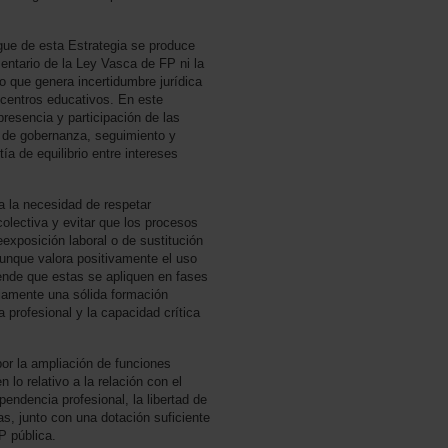
ue de esta Estrategia se produce
entario de la Ley Vasca de FP ni la
lo que genera incertidumbre jurídica
s centros educativos. En este
resencia y participación de las
s de gobernanza, seguimiento y
a de equilibrio entre intereses
 la necesidad de respetar
olectiva y evitar que los procesos
exposición laboral o de sustitución
unque valora positivamente el uso
iende que estas se apliquen en fases
iamente una sólida formación
 profesional y la capacidad crítica
r la ampliación de funciones
lo relativo a la relación con el
ependencia profesional, la libertad de
s, junto con una dotación suficiente
P pública.