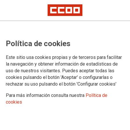
CCOO Irakaskuntza firma el nuevo
Política de cookies
Convenio de Autoescuelas de
Bizkaia con mejoras salariales y
Este sitio usa cookies propias y de terceros para facilitar
laborales
la navegación y obtener información de estadísticas de
uso de nuestros visitantes. Puedes aceptar todas las
cookies pulsando el botón 'Aceptar' o configurarlas o
rechazar su uso pulsando el botón 'Configurar cookies'
02/12/2025.
Para más información consulta nuestra
Política de
cookies