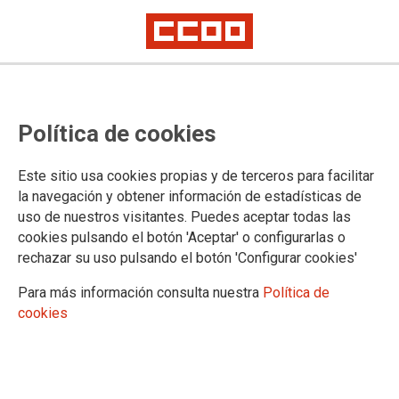
CCOO de Euskadi llama a
Política de cookies
participar en las concentraciones
de apoyo a las sindicalistas de La
Este sitio usa cookies propias y de terceros para facilitar
Suiza
la navegación y obtener información de estadísticas de
uso de nuestros visitantes. Puedes aceptar todas las
cookies pulsando el botón 'Aceptar' o configurarlas o
CCOO de Euskadi ha defendido, al igual que CCOO de
rechazar su uso pulsando el botón 'Configurar cookies'
Asturias, que hacer sindicalismo no es delito. El Gobierno
central tiene que tramitar de manera urgente un indulto que
Para más información consulta nuestra
Política de
ponga fin a este sinsentido y deje en libertad a las “6 de La
cookies
Suiza”.
18/07/2025.