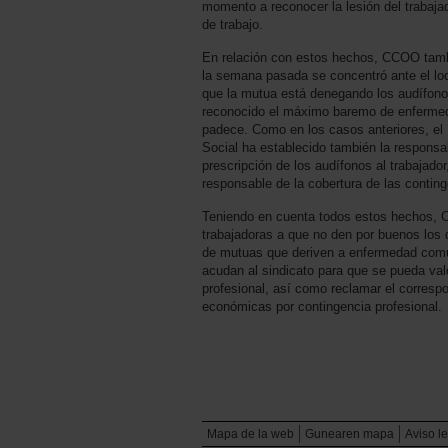
momento a reconocer la lesión del trabaj
de trabajo.
En relación con estos hechos, CCOO tambi
la semana pasada se concentró ante el lo
que la mutua está denegando los audífonos
reconocido el máximo baremo de enfermeda
padece. Como en los casos anteriores, el 
Social ha establecido también la responsa
prescripción de los audífonos al trabajador
responsable de la cobertura de las conting
Teniendo en cuenta todos estos hechos, 
trabajadoras a que no den por buenos los 
de mutuas que deriven a enfermedad común
acudan al sindicato para que se pueda val
profesional, así como reclamar el corresp
económicas por contingencia profesional.
Mapa de la web
Gunearen mapa
Aviso l