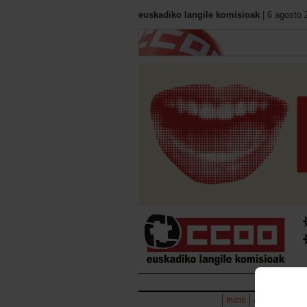
euskadiko langile komisioak
| 6 agosto 
Hasie
Inicio
Acción Sindic