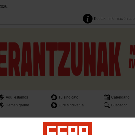
2026.
Kuotak - Información cuo
Aquí estamos
Tu sindicato
Calendario
Hemen gaude
Zure sindikatua
Buscador
ra
Sindikalgintza
Emakumeak
Gazteak
Lan osasuna eta Ingurugiroa
Argita
al
Mujeres
Jóvenes
Salud Laboral y Medio Ambiente
Publicaciones
Transpa