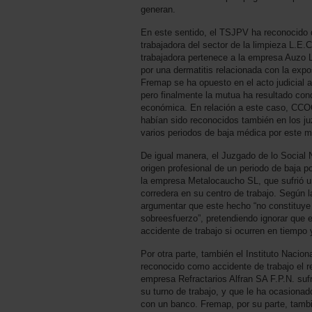
generan.
En este sentido, el TSJPV ha reconocido q
trabajadora del sector de la limpieza L.E.C
trabajadora pertenece a la empresa Auzo 
por una dermatitis relacionada con la expo
Fremap se ha opuesto en el acto judicial a
pero finalmente la mutua ha resultado con
económica. En relación a este caso, CCO
habían sido reconocidos también en los ju
varios periodos de baja médica por este 
De igual manera, el Juzgado de lo Social 
origen profesional de un periodo de baja p
la empresa Metalocaucho SL, que sufrió un 
corredera en su centro de trabajo. Según 
argumentar que este hecho “no constituye 
sobreesfuerzo”, pretendiendo ignorar que 
accidente de trabajo si ocurren en tiempo y
Por otra parte, también el Instituto Nacion
reconocido como accidente de trabajo el re
empresa Refractarios Alfran SA F.P.N. sufr
su turno de trabajo, y que le ha ocasionado
con un banco. Fremap, por su parte, tamb