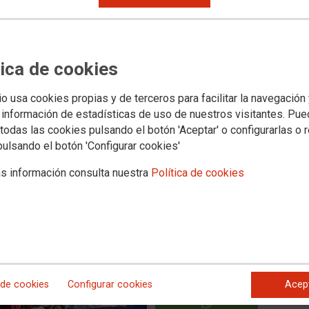
 “intensa campaña” de la
tica de cookies
ocultar patologías de origen
r las obligaciones económicas
io usa cookies propias y de terceros para facilitar la navegación
 información de estadísticas de uso de nuestros visitantes. Pu
todas las cookies pulsando el botón 'Aceptar' o configurarlas o 
pulsando el botón 'Configurar cookies'
es y acciones judiciales llevadas a cabo por CCOO están
e las dolencias
s información consulta nuestra
Política de cookies
 de cookies
Configurar cookies
Acep