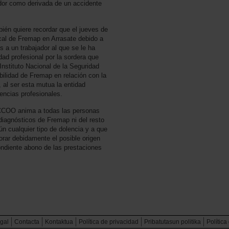
ador como derivada de un accidente
én quiere recordar que el jueves de
cal de Fremap en Arrasate debido a
 a un trabajador al que se le ha
d profesional por la sordera que
Instituto Nacional de la Seguridad
bilidad de Fremap en relación con la
, al ser esta mutua la entidad
encias profesionales.
CCOO anima a todas las personas
diagnósticos de Fremap ni del resto
 cualquier tipo de dolencia y a que
orar debidamente el posible origen
ondiente abono de las prestaciones
egal
Contacta
Kontaktua
Política de privacidad
Pribatutasun politika
Política