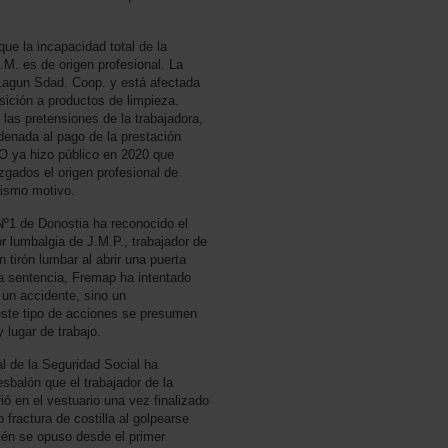
ue la incapacidad total de la
.M. es de origen profesional. La
Lagun Sdad. Coop. y está afectada
sición a productos de limpieza.
 las pretensiones de la trabajadora,
denada al pago de la prestación
O ya hizo público en 2020 que
zgados el origen profesional de
mismo motivo.
Nº1 de Donostia ha reconocido el
or lumbalgia de J.M.P., trabajador de
tirón lumbar al abrir una puerta
la sentencia, Fremap ha intentado
un accidente, sino un
este tipo de acciones se presumen
 lugar de trabajo.
al de la Seguridad Social ha
sbalón que el trabajador de la
ió en el vestuario una vez finalizado
 fractura de costilla al golpearse
ién se opuso desde el primer