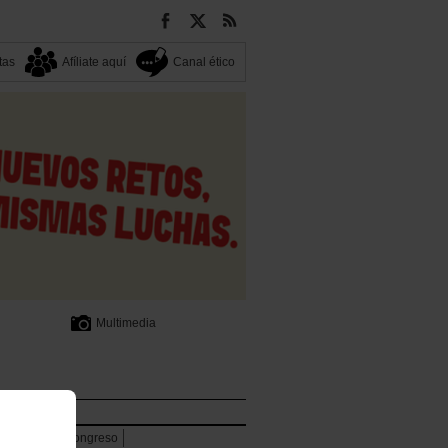
tas
Afíliate aquí
Canal ético
Multimedia
lpenak
rencia
13 Congreso