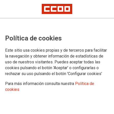
Apirilaren 28a: Laneko
Política de cookies
gaixotasunak egon badaude. Esan
ez horiek ezkutatzearen
Este sitio usa cookies propias y de terceros para facilitar
negozioari.
la navegación y obtener información de estadísticas de
uso de nuestros visitantes. Puedes aceptar todas las
cookies pulsando el botón 'Aceptar' o configurarlas o
Euskadiko Langile Komisioek Lan Osasuna Nazioarteko
rechazar su uso pulsando el botón 'Configurar cookies'
Eguna ospatuko dute asanblada eta manifestazioekin hiru
euskal hiriburuetan.
Para más información consulta nuestra
Política de
cookies
20/04/2011.