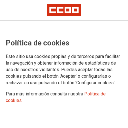
CCOO califica de “ajena a la
Política de cookies
realidad del país” la posibilidad
de replicar en los sectores
Este sitio usa cookies propias y de terceros para facilitar
privados el esquema de perfiles
la navegación y obtener información de estadísticas de
uso de nuestros visitantes. Puedes aceptar todas las
lingüísticos de las
cookies pulsando el botón 'Aceptar' o configurarlas o
administraciones públicas
rechazar su uso pulsando el botón 'Configurar cookies'
Para más información consulta nuestra
Política de
cookies
CCOO de Euskadi ha manifestado que replicar en el sector
privado el esquema de perfiles lingüísticos de la
administración pública es un “duro golpe a la parte más
vulnerable de la clase trabajadora”.