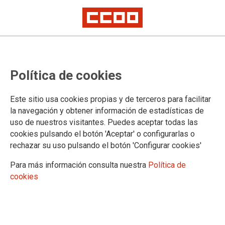
El TSJPV confirma la condena a las
Política de cookies
empresas Geslagun SL y GKN
Driveline Legazpi SA al pago de
Este sitio usa cookies propias y de terceros para facilitar
un recargo de prestaciones a un
la navegación y obtener información de estadísticas de
uso de nuestros visitantes. Puedes aceptar todas las
trabajador incapacitado por
cookies pulsando el botón 'Aceptar' o configurarlas o
accidente de trabajo
rechazar su uso pulsando el botón 'Configurar cookies'
Para más información consulta nuestra
Política de
CCOO urge a las administraciones a un mayor control de las empresas
cookies
subcontratadas para la realización de obras y servicios
30/06/2026.