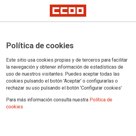
El TSJPV ratifica que exigir perfil
Política de cookies
lingüístico en el 100% de los
puestos de cuidadora de
Este sitio usa cookies propias y de terceros para facilitar
residencia es injustificado y
la navegación y obtener información de estadísticas de
uso de nuestros visitantes. Puedes aceptar todas las
discriminatorio
cookies pulsando el botón 'Aceptar' o configurarlas o
rechazar su uso pulsando el botón 'Configurar cookies'
Las cuidadoras de la sentencia trabajan en grupos de 3 o 4 trabajadoras,
por lo que la atención bilingüe ya estaba garantizada, respetando los
Para más información consulta nuestra
Política de
índices sociolingüísticos.
cookies
CCOO Euskadi denuncia la deriva del PNV por vaciar por la vía de los
hechos el índice de obligado cumplimiento, pilar del consenso alcanzado
en la euskaldunización.
26/02/2026.