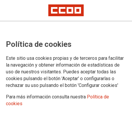
Un juzgado de Donostia anula la
Política de cookies
exigencia desproporcionada de
perfiles lingüísticos para las
Este sitio usa cookies propias y de terceros para facilitar
limpiadoras de las residencias
la navegación y obtener información de estadísticas de
uso de nuestros visitantes. Puedes aceptar todas las
públicas de la Diputación-Kabia
cookies pulsando el botón 'Aceptar' o configurarlas o
rechazar su uso pulsando el botón 'Configurar cookies'
La sentencia fundamenta la desproporcionalidad en que el número de
plazas perfiladas convocado supera el índice de obligado cumplimiento
Para más información consulta nuestra
Política de
de la Diputación foral de Gipuzkoa
cookies
Estas trabajadoras aspirantes ya venían desempeñando las tareas de
limpiador/a de la OPE
16/01/2026.