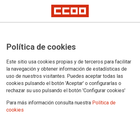
Euskadiko CCOOk bat egiten du
Política de cookies
Gernika-Palestina ekimenak
irailaren 5ean 19:00etan egingo
Este sitio usa cookies propias y de terceros para facilitar
duen deialdiarekin
la navegación y obtener información de estadísticas de
uso de nuestros visitantes. Puedes aceptar todas las
cookies pulsando el botón 'Aceptar' o configurarlas o
rechazar su uso pulsando el botón 'Configurar cookies'
29/08/2025.
Para más información consulta nuestra
Política de
“Berriz ere sumintzen gaitu
cookies
Palestinako herriaren aurkako
genozidioa gogortu izanak. Gazako
azpiegitura guztiak sistematikoki
suntsitu ondoren, Israelek jarraitzen
du palestinar herritarrak sarraskitzen